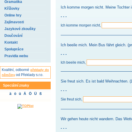
Gramatika
Ich komme morgen nicht. Meine Tochter is
Křížovky
Online hry
- - -
Zajímavosti
Ich komme morgen nicht,
Jazykové zkoušky
Doučování
Kontakt
Ich beeile mich. Mein Bus fährt gleich. (p
Spolupráce
- - -
Pravidla webu
Ich beeile mich,
Kvalitní, odborné
překlady do
od Překlady s.r.o.
němčiny
Sie freut sich. Es ist bald Weihnachten. (
Speciální znaky
- - -
ä ö ü Ä Ö Ü ß
Sie freut sich,
Wir gehen heute nicht wandern. Das Wetter
- - -