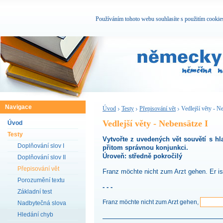
Používáním tohoto webu souhlasíte s použitím cookie
Navigace
Úvod
Testy
Přepisování vět
Vedlejší věty - N
Vedlejší věty - Nebensätze I
Úvod
Testy
Vytvořte z uvedených vět souvětí s hla
Doplňování slov I
přitom správnou konjunkci.
Úroveň: středně pokročilý
Doplňování slov II
Přepisování vět
Franz möchte nicht zum Arzt gehen. Er ist
Porozumění textu
- - -
Základní test
Franz möchte nicht zum Arzt gehen,
Nadbytečná slova
Hledání chyb