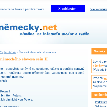
Souhlasím!
oto webu souhlasíte s použitím cookies.
Více o cookie
Novinky
Přepisování vět
Časování německého slovesa sein II
německého slovesa sein II
Levné a r
od
němčiny
ne - odpovězte správně na uvedenou otázku a použijte správný
Překlady I
 sein. Používejte pouze přítomný čas. Odpovídejte buď kladně
o záporně (Negativ).
Precizní
př
tečník
za skvělé 
Mojeněmči
 Peters?
Nejčteněj
h bin Herr Peters.
 ich bin nicht Herr Peters.
Perfektum
Skloňován