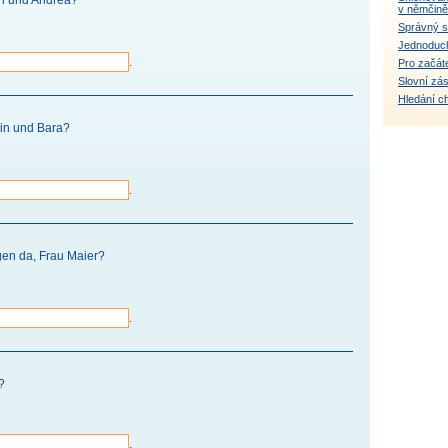
an und Andrea?
v němčině
Správný s
Jednoduch
.
Pro začáte
Slovní zá
Hledání c
tin und Bara?
.
gen da, Frau Maier?
.
?
.