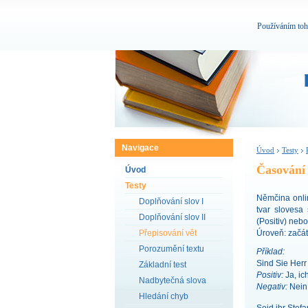
Používáním toh
Navigace
Úvod
Testy
Časování 
Úvod
Testy
Němčina onli
Doplňování slov I
tvar slovesa
Doplňování slov II
(Positiv) neb
Přepisování vět
Úroveň: začá
Porozumění textu
Příklad:
Sind Sie Herr
Základní test
Positiv:
Ja, ic
Nadbytečná slova
Negativ:
Nein,
Hledání chyb