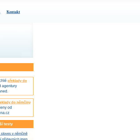
s
Kontakt
ychlé
překlady do
 agentury
hned.
eklady do němčiny
ceny od
na.cz
ší testy
 sloves v němčině
í přídavných jmen