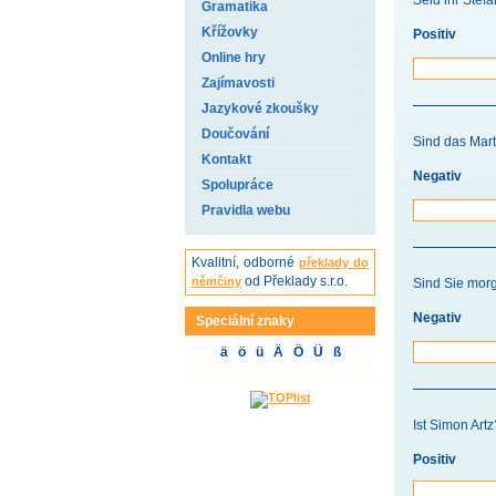
Seid ihr Stef
Gramatika
Křížovky
Positiv
Online hry
Zajímavosti
Jazykové zkoušky
Doučování
Sind das Mar
Kontakt
Negativ
Spolupráce
Pravidla webu
Kvalitní, odborné
překlady do
od Překlady s.r.o.
němčiny
Sind Sie mor
Negativ
Speciální znaky
ä ö ü Ä Ö Ü ß
Ist Simon Artz
Positiv