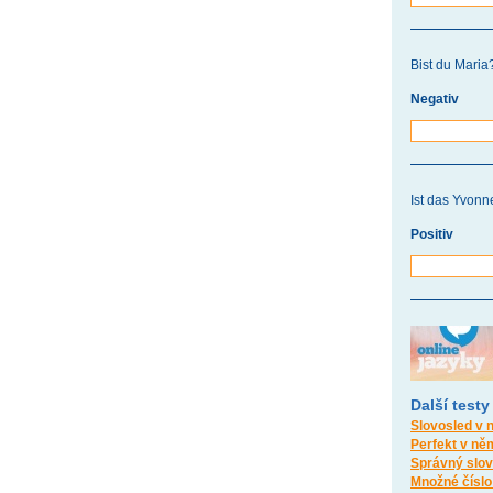
Bist du Maria
Negativ
Ist das Yvonn
Positiv
Další testy
Slovosled v 
Perfekt v ně
Správný slovo
Množné číslo