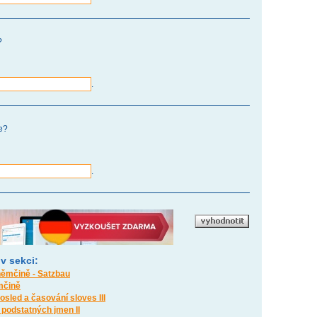
?
.
e?
.
 v sekci:
němčině - Satzbau
mčině
sled a časování sloves III
 podstatných jmen II