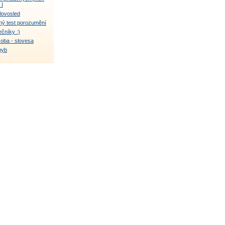
 I
lovosled
ý test porozumění
čníky :)
soba - slovesa
hyb