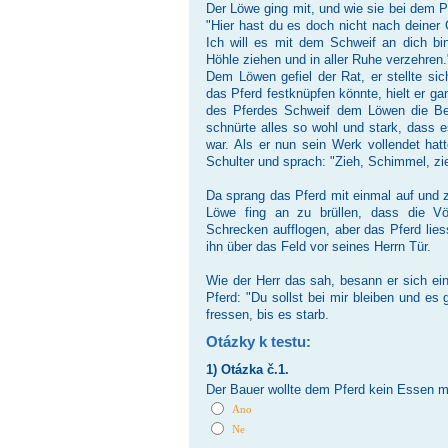
Der Löwe ging mit, und wie sie bei dem P
"Hier hast du es doch nicht nach deiner
Ich will es mit dem Schweif an dich bi
Höhle ziehen und in aller Ruhe verzehren.
Dem Löwen gefiel der Rat, er stellte si
das Pferd festknüpfen könnte, hielt er ga
des Pferdes Schweif dem Löwen die B
schnürte alles so wohl und stark, dass e
war. Als er nun sein Werk vollendet hatt
Schulter und sprach: "Zieh, Schimmel, zi
Da sprang das Pferd mit einmal auf und z
Löwe fing an zu brüllen, dass die V
Schrecken aufflogen, aber das Pferd lies
ihn über das Feld vor seines Herrn Tür.
Wie der Herr das sah, besann er sich e
Pferd: "Du sollst bei mir bleiben und es
fressen, bis es starb.
Otázky k testu:
1) Otázka č.1.
Der Bauer wollte dem Pferd kein Essen me
Ano
Ne