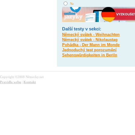
Ne
Další testy v sekci:
Německý svátek - Weihnachten
Německý svátek - Nikolaustag
Pohádka - Der Mann im Monde
Jednoduchý test porozumění
Sehenswürdigkeiten in Beriln
Copyright ©2008 Německy.net
Pravidla webu
|
Kontakt