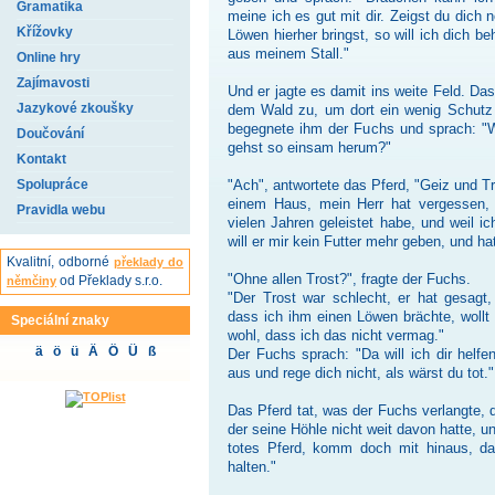
Gramatika
meine ich es gut mit dir. Zeigst du dich 
Křížovky
Löwen hierher bringst, so will ich dich be
aus meinem Stall."
Online hry
Zajímavosti
Und er jagte es damit ins weite Feld. Das
Jazykové zkoušky
dem Wald zu, um dort ein wenig Schutz
begegnete ihm der Fuchs und sprach: "
Doučování
gehst so einsam herum?"
Kontakt
Spolupráce
"Ach", antwortete das Pferd, "Geiz und 
einem Haus, mein Herr hat vergessen, 
Pravidla webu
vielen Jahren geleistet habe, und weil i
will er mir kein Futter mehr geben, und hat
Kvalitní, odborné
překlady do
"Ohne allen Trost?", fragte der Fuchs.
od Překlady s.r.o.
němčiny
"Der Trost war schlecht, er hat gesagt
dass ich ihm einen Löwen brächte, wollt 
Speciální znaky
wohl, dass ich das nicht vermag."
ä ö ü Ä Ö Ü ß
Der Fuchs sprach: "Da will ich dir helfen
aus und rege dich nicht, als wärst du tot."
Das Pferd tat, was der Fuchs verlangte,
der seine Höhle nicht weit davon hatte, u
totes Pferd, komm doch mit hinaus, da
halten."