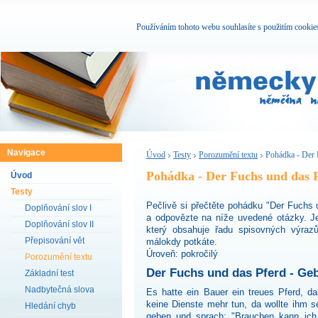
Používáním tohoto webu souhlasíte s použitím cookie
Navigace
Úvod
Testy
Porozumění textu
Pohádka - Der 
Pohádka - Der Fuchs und das 
Úvod
Testy
Pečlivě si přečtěte pohádku "Der Fuchs 
Doplňování slov I
a odpovězte na níže uvedené otázky. J
Doplňování slov II
který obsahuje řadu spisovných výraz
Přepisování vět
málokdy potkáte.
Úroveň: pokročilý
Porozumění textu
Der Fuchs und das Pferd - G
Základní test
Nadbytečná slova
Es hatte ein Bauer ein treues Pferd, d
keine Dienste mehr tun, da wollte ihm s
Hledání chyb
geben und sprach: "Brauchen kann ich d